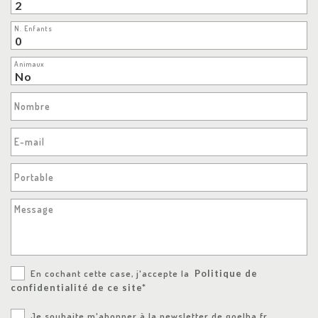
N. Enfants
Animaux
Nombre
E-mail
Portable
Message
En cochant cette case, j'accepte la
Politique de
confidentialité de ce site*
Je souhaite m'abonner à la newsletter de goelba.fr