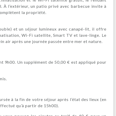
l. À l’extérieur, un patio privé avec barbecue invite à
 complètent la propriété.
uble) et un séjour lumineux avec canapé-lit, il offre
matisation, Wi-Fi satellite, Smart TV et lave-linge. Le
in air après une journée passée entre mer et nature.
vant 9h00. Un supplément de 50,00 € est appliqué pour
mis.
sée à la fin de votre séjour après l’état des lieux (en
fectué qu’à partir de 15h00).
s : vous pouvez les ajouter au tarif de 40 € pour un