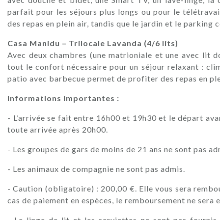
parfait pour les séjours plus longs ou pour le télétravai
des repas en plein air, tandis que le jardin et le parking
Casa Manidu – Trilocale Lavanda (4/6 lits)
Avec deux chambres (une matrioniale et une avec lit do
tout le confort nécessaire pour un séjour relaxant : cli
patio avec barbecue permet de profiter des repas en ple
Informations importantes :
- L’arrivée se fait entre 16h00 et 19h30 et le départ a
toute arrivée après 20h00.
- Les groupes de gars de moins de 21 ans ne sont pas ad
- Les animaux de compagnie ne sont pas admis.
- Caution (obligatoire) : 200,00 €. Elle vous sera rembour
cas de paiement en espèces, le remboursement ne sera ef
- Le linge de lit et les serviettes ne sont pas fourni