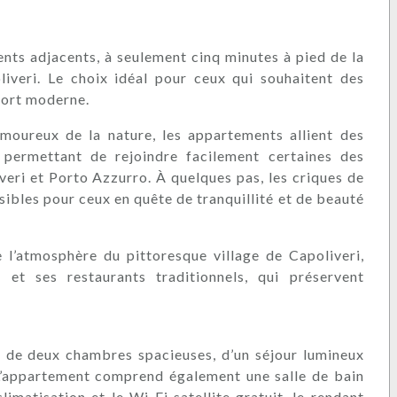
ts adjacents, à seulement cinq minutes à pied de la
iveri. Le choix idéal pour ceux qui souhaitent des
nfort moderne.
s amoureux de la nature, les appartements allient des
 permettant de rejoindre facilement certaines des
veri et Porto Azzurro. À quelques pas, les criques de
isibles pour ceux en quête de tranquillité et de beauté
l’atmosphère du pittoresque village de Capoliveri,
s et ses restaurants traditionnels, qui préservent
e de deux chambres spacieuses, d’un séjour lumineux
 L’appartement comprend également une salle de bain
limatisation et le Wi-Fi satellite gratuit, le rendant