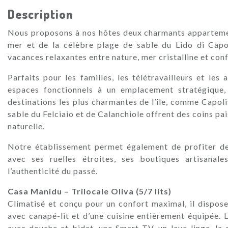
Description
Nous proposons à nos hôtes deux charmants appartemen
mer et de la célèbre plage de sable du Lido di Capol
vacances relaxantes entre nature, mer cristalline et co
Parfaits pour les familles, les télétravailleurs et le
espaces fonctionnels à un emplacement stratégique,
destinations les plus charmantes de l’île, comme Capoli
sable du Felciaio et de Calanchiole offrent des coins pa
naturelle.
Notre établissement permet également de profiter de 
avec ses ruelles étroites, ses boutiques artisanale
l’authenticité du passé.
Casa Manidu – Trilocale Oliva (5/7 lits)
Climatisé et conçu pour un confort maximal, il dispos
avec canapé-lit et d’une cuisine entièrement équipée.
avec douche et bidet, une Smart TV, un lave-linge, la c