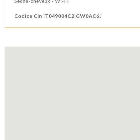
Sèche-cheveux - Wi-Fi
Codice Cin IT049004C2IGW0AC6J