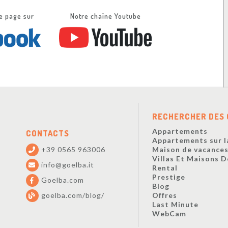
e page sur
Notre chaîne Youtube
RECHERCHER DES 
Appartements
CONTACTS
Appartements sur l
+39 0565 963006
Maison de vacance
Villas Et Maisons 
info@goelba.it
Rental
Prestige
Goelba.com
Blog
goelba.com/blog/
Offres
Last Minute
WebCam