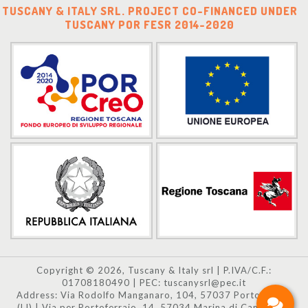
TUSCANY & ITALY SRL. PROJECT CO-FINANCED UNDER
TUSCANY POR FESR 2014-2020
Copyright © 2026, Tuscany & Italy srl | P.IVA/C.F.:
01708180490 | PEC: tuscanysrl@pec.it
Address: Via Rodolfo Manganaro, 104, 57037 Portoferraio
(LI) | Via per Portoferraio, 14, 57034 Marina di Campo (LI)