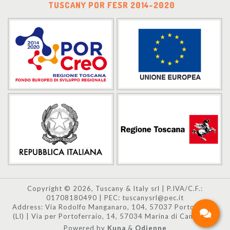
TUSCANY POR FESR 2014-2020
Copyright © 2026, Tuscany & Italy srl | P.IVA/C.F.:
01708180490 | PEC: tuscanysrl@pec.it
Address: Via Rodolfo Manganaro, 104, 57037 Portoferraio
(LI) | Via per Portoferraio, 14, 57034 Marina di Campo (LI)
Powered by
Kuna
&
Odienne