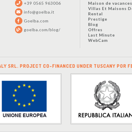
+39 0565 963006
Maison de vacance
Villas Et Maisons 
info@goelba.it
Rental
Prestige
Goelba.com
Blog
goelba.com/blog/
Offres
Last Minute
WebCam
ALY SRL. PROJECT CO-FINANCED UNDER TUSCANY POR F