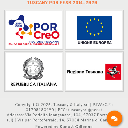
TUSCANY POR FESR 2014-2020
Copyright © 2026, Tuscany & Italy srl | P.IVA/C.F.:
01708180490 | PEC: tuscanysrl@pec.it
Address: Via Rodolfo Manganaro, 104, 57037 Portoferraio
(LI) | Via per Portoferraio, 14, 57034 Marina di Campo (LI)
Powered by
Kuna
&
Odienne