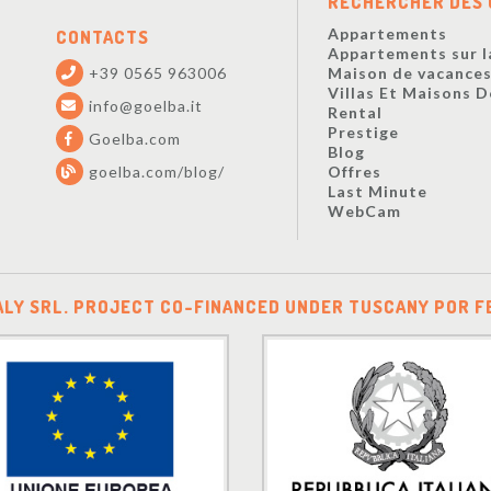
RECHERCHER DES 
Appartements
CONTACTS
Appartements sur l
+39 0565 963006
Maison de vacance
Villas Et Maisons 
info@goelba.it
Rental
Prestige
Goelba.com
Blog
goelba.com/blog/
Offres
Last Minute
WebCam
ALY SRL. PROJECT CO-FINANCED UNDER TUSCANY POR F