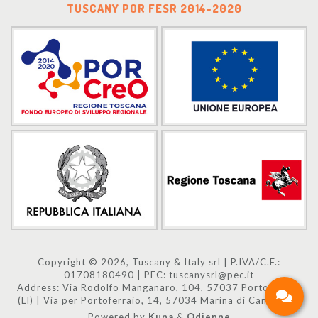
TUSCANY POR FESR 2014-2020
Copyright © 2026, Tuscany & Italy srl | P.IVA/C.F.:
01708180490 | PEC: tuscanysrl@pec.it
Address: Via Rodolfo Manganaro, 104, 57037 Portoferraio
(LI) | Via per Portoferraio, 14, 57034 Marina di Campo (LI)
Powered by
Kuna
&
Odienne