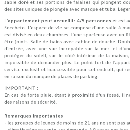
sable doré et ses portions de falaises qui plongent do
des sites uniques de plongée avec masque et tuba. Lége
L'appartement peut accueillir 4/5 personnes
et est 
Seccheto. L'espace de vie se compose d'une salle à ma
est divisé en deux chambres, l'une spacieuse avec un li
être joints. Salle de bains avec cabine de douche. Doub
d'entrée, avec une vue incroyable sur la mer, et d'u
protéger du soleil, sur le côté intérieur de la maison
impossible de demander plus. Le point fort de l'appar
service exclusif et inaccessible pour cet endroit, qui 
en raison du manque de places de parking.
IMPORTANT :
En cas de forte pluie, étant à proximité d'un fossé, il
des raisons de sécurité.
Remarques importantes
- les groupes de jeunes de moins de 21 ans ne sont pas a
- climatisation payante, sur demande, à 8 euros par jour