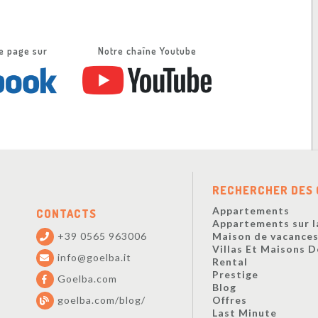
e page sur
Notre chaîne Youtube
RECHERCHER DES 
Appartements
CONTACTS
Appartements sur l
+39 0565 963006
Maison de vacance
Villas Et Maisons 
info@goelba.it
Rental
Prestige
Goelba.com
Blog
goelba.com/blog/
Offres
Last Minute