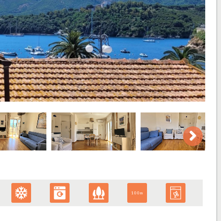
Next
Next
100m