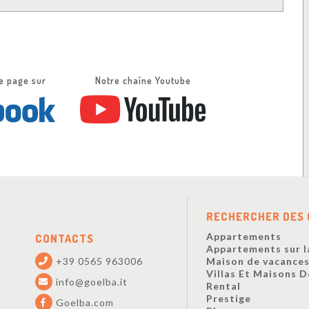
e page sur
Notre chaîne Youtube
RECHERCHER DES 
Appartements
CONTACTS
Appartements sur l
+39 0565 963006
Maison de vacance
Villas Et Maisons 
info@goelba.it
Rental
Prestige
Goelba.com