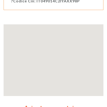
?Codice Cin: IT049014C2IYAXX98P