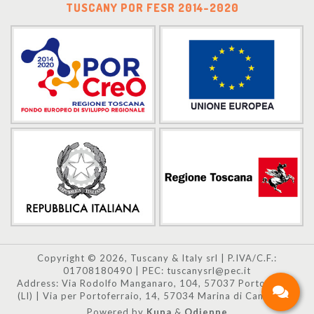
TUSCANY POR FESR 2014-2020
Copyright © 2026, Tuscany & Italy srl | P.IVA/C.F.:
01708180490 | PEC: tuscanysrl@pec.it
Address: Via Rodolfo Manganaro, 104, 57037 Portoferraio
(LI) | Via per Portoferraio, 14, 57034 Marina di Campo (LI)
Powered by
Kuna
&
Odienne