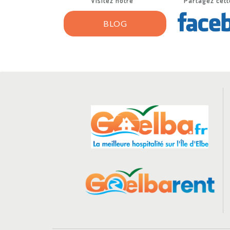
Visitez notre
Partagez cett
BLOG