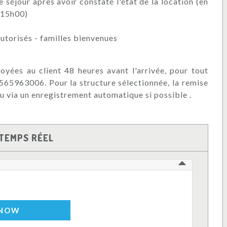
e séjour après avoir constaté l'état de la location (en
t 15h00)
autorisés - familles bienvenues
oyées au client 48 heures avant l'arrivée, pour tout
0565963006. Pour la structure sélectionnée, la remise
u via un enregistrement automatique si possible .
TEMPS RÉEL
 NOW