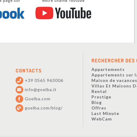
e page sur
Notre chaîne Youtube
RECHERCHER DES 
Appartements
CONTACTS
Appartements sur l
+39 0565 963006
Maison de vacance
Villas Et Maisons 
info@goelba.it
Rental
Prestige
Goelba.com
Blog
goelba.com/blog/
Offres
Last Minute
WebCam