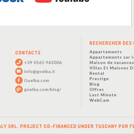
RECHERCHER DES 
Appartements
CONTACTS
Appartements sur l
+39 0565 963006
Maison de vacance
Villas Et Maisons 
info@goelba.it
Rental
Prestige
Goelba.com
Blog
goelba.com/blog/
Offres
Last Minute
WebCam
ALY SRL. PROJECT CO-FINANCED UNDER TUSCANY POR F