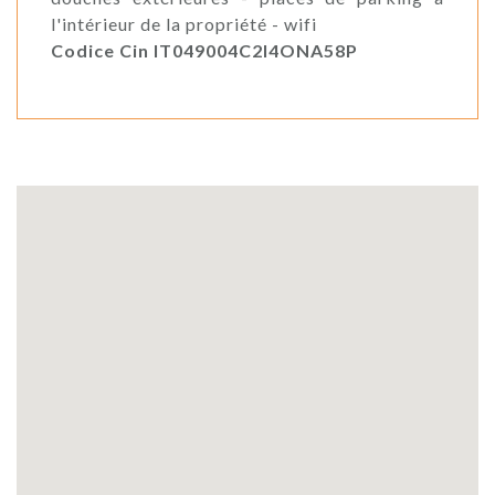
l'intérieur de la propriété - wifi
Codice Cin IT049004C2I4ONA58P