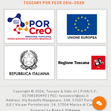
TUSCANY POR FESR 2014-2020
Copyright © 2026, Tuscany & Italy srl | P.IVA/C.F.:
01708180490 | PEC: tuscanysrl@pec.it
Address: Via Rodolfo Manganaro, 104, 57037 Portoferraio
(LI) | Via per Portoferraio, 14, 57034 Marina di Campo (LI)
Powered by
Kuna
&
Odienne