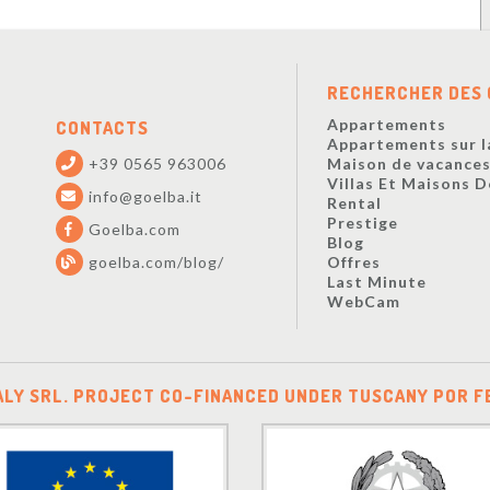
RECHERCHER DES 
Appartements
CONTACTS
Appartements sur l
+39 0565 963006
Maison de vacance
Villas Et Maisons 
info@goelba.it
Rental
Prestige
Goelba.com
Blog
goelba.com/blog/
Offres
Last Minute
WebCam
ALY SRL. PROJECT CO-FINANCED UNDER TUSCANY POR F