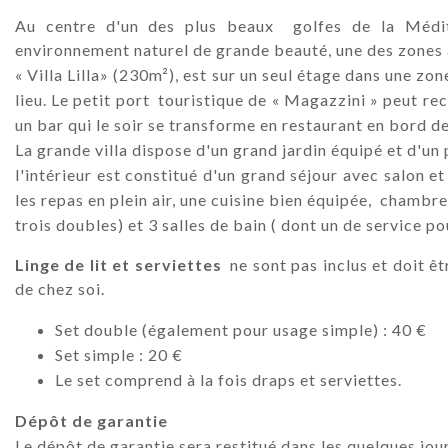
Au centre d'un des plus beaux golfes de la Médite
environnement naturel de grande beauté, une des zones ag
« Villa Lilla» (230m²), est sur un seul étage dans une zon
lieu. Le petit port touristique de « Magazzini » peut re
un bar qui le soir se transforme en restaurant en bord d
La grande villa dispose d'un grand jardin équipé et d'un
l'intérieur est constitué d'un grand séjour avec salon e
les repas en plein air, une cuisine bien équipée, chambre
trois doubles) et 3 salles de bain ( dont un de service 
Linge de lit et serviettes
ne sont pas inclus et doit êt
de chez soi.
Set double (également pour usage simple) : 40 €
Set simple : 20 €
Le set comprend à la fois draps et serviettes.
Dépôt de garantie
Le dépôt de garantie sera restitué dans les quelques jours