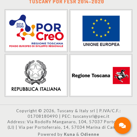
TUSCANY POR FESR 2014-2020
Copyright © 2026, Tuscany & Italy srl | P.IVA/C.F.:
01708180490 | PEC: tuscanysrl@pec.it
Address: Via Rodolfo Manganaro, 104, 57037 Portoferraio
(LI) | Via per Portoferraio, 14, 57034 Marina di Campo (LI)
Powered by
Kuna
&
Odienne